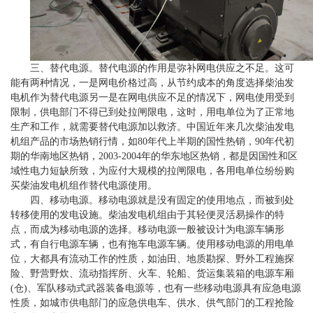
三、替代电源。替代电源的作用是弥补网电供应之不足。这可
能有两种情况，一是网电价格过高，从节约成本的角度选择柴油发
电机作为替代电源另一是在网电供应不足的情况下，网电使用受到
限制，供电部门不得已到处拉闸限电，这时，用电单位为了正常地
生产和工作，就需要替代电源加以救济。中国近年来几次柴油发电
机组产品的市场热销行情，如80年代上半期的国性热销，90年代初
期的华南地区热销，2003-2004年的华东地区热销，都是因国性和区
域性电力短缺所致，为应付大规模的拉闸限电，各用电单位纷纷购
买柴油发电机组作替代电源使用。
四、移动电源。移动电源就是没有固定的使用地点，而被到处
转移使用的发电设施。柴油发电机组由于其轻便灵活易操作的特
点，而成为移动电源的
选择
。移动电源一般被设计为电源车辆形
式，有自行电源车辆，也有拖车电源车辆。使用移动电源的用电单
位，大都具有流动工作的性质，如油田、地质勘探、野外工程施探
险、野营野炊、流动指挥所、火车、轮船、货运集装箱的电源车厢
(仓)、军队移动式武器装备电源等，也有一些移动电源具有应急电源
性质，如城市供电部门的应急供电车、供水、供气部门的工程抢险